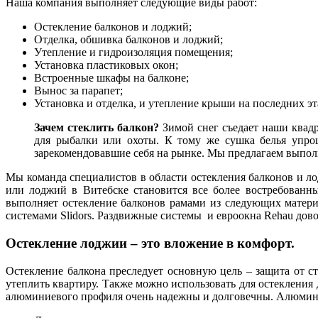
Наша компания выполняет следующие виды работ:
Остекление балконов и лоджий;
Отделка, обшивка балконов и лоджий;
Утепление и гидроизоляция помещения;
Установка пластиковых окон;
Встроенные шкафы на балконе;
Вынос за парапет;
Установка и отделка, и утепление крыши на последних эт
Зачем стеклить балкон?
Зимой снег съедает наши квадр
для рыбалки или охоты. К тому же сушка белья упрощ
зарекомендовавшие себя на рынке. Мы предлагаем выпол
Мы команда специалистов в области остекления балконов и л
или лоджий в Витебске становится все более востребованн
выполняет остекление балконов рамами из следующих матери
системами Slidors. Раздвижные системы и евроокна Rehau дово
Остекление лоджии – это вложение в комфорт.
Остекление балкона преследует основную цель – защита от с
утеплить квартиру. Также можно использовать для остекления
алюминиевого профиля очень надежны и долговечны. Алюмини