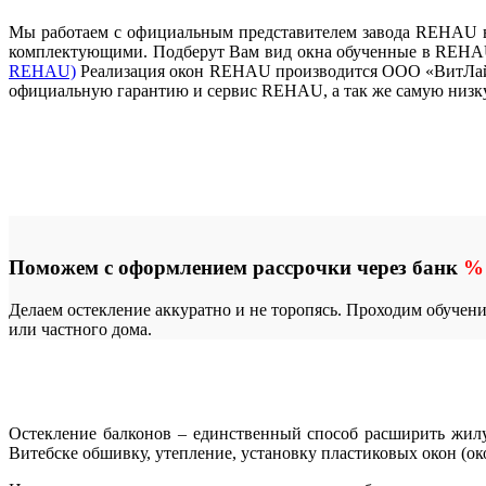
Мы работаем с официальным представителем завода REHAU в 
комплектующими. Подберут Вам вид окна обученные в REHAU
REHAU)
Реализация окон REHAU производится ООО «ВитЛайнГ
официальную гарантию и сервис REHAU, а так же самую низку
Поможем с оформлением рассрочки через банк
%
Делаем остекление аккуратно и не торопясь. Проходим обуче
или частного дома.
Остекление балконов – единственный способ расширить жилу
Витебске обшивку, утепление, установку пластиковых окон (о