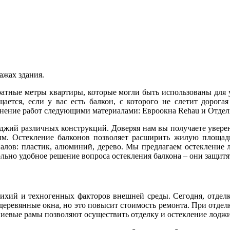
ажах здания.
атные метры квартиры, которые могли быть использованы для 
ается, если у вас есть балкон, с которого не слетит дорога
нение работ следующими материалами: Евроокна Rehau и Отдел
оджий различных конструкций. Доверяя нам вы получаете увере
ым. Остекление балконов позволяет расширить жилую площад
алов: пластик, алюминий, дерево. Мы предлагаем остекление
льно удобное решение вопроса остекления балкона – они защитя
тихий и техногенных факторов внешней среды. Сегодня, отдел
 деревянные окна, но это повысит стоимость ремонта. При отде
евые рамы позволяют осуществить отделку и остекление лоджи