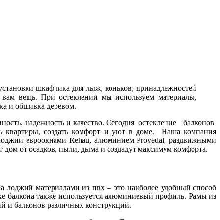
установки шкафчика для лыж, коньков, принадлежностей
я вам вещь. При остеклении мы используем материалы,
ка и обшивка деревом.
нность, надежность и качество. Сегодня остекление балконов
ь квартиры, создать комфорт и уют в доме. Наша компания
 лоджий евроокнами Rehau, алюминием Provedal, раздвижными
т дом от осадков, пыли, дыма и создадут максимум комфорта.
ка лоджий материалами из пвх – это наиболее удобный способ
лке балкона также используется алюминиевый профиль. Рамы из
й и балконов различных конструкций.