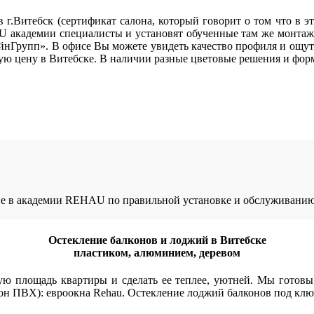
г.Витебск (сертификат салона, который говорит о том что в 
 академии специалисты и установят обученные там же монтаж
рупп». В офисе Вы можете увидеть качество профиля и ощутит
ю цену в Витебске. В наличии разные цветовые решения и фор
ние в академии REHAU по правильной установке и обслуживанию 
Остекление балконов и лоджий в Витебске
пластиком, алюминием, деревом
ю площадь квартиры и сделать ее теплее, уютней. Мы готовы
кон ПВХ): евроокна Rehau. Остекление лоджий балконов под клю