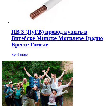
ПВ 3 (ПуГВ) провод купить в
Витебске Минске Могилеве Гродно
Бресте Гомеле
Read more