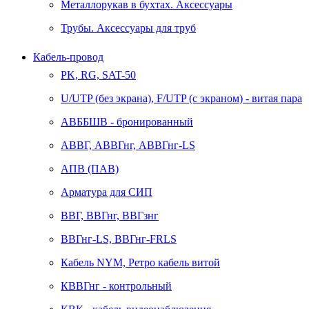
Металлорукав в бухтах. Аксессуары
Трубы. Аксессуары для труб
Кабель-провод
PK, RG, SAT-50
U/UTP (без экрана), F/UTP (с экраном) - витая пара
АВББШВ - бронированный
АВВГ, АВВГнг, АВВГнг-LS
АПВ (ПАВ)
Арматура для СИП
ВВГ, ВВГнг, ВВГзнг
ВВГнг-LS, ВВГнг-FRLS
Кабель NYM, Ретро кабель витой
КВВГнг - контрольный