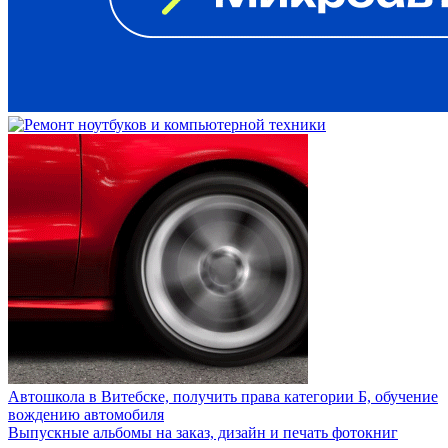
Автошкола в Витебске, получить права категории Б, обучение
вождению автомобиля
Выпускные альбомы на заказ, дизайн и печать фотокниг