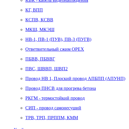
КВК - кабель видеонаблюдения
КГ, ВПП
КСПВ, КСВВ
МКШ, МКЭШ
НВ-1, ПВ-1 (ПУВ), ПВ-3 (ПУГВ)
Ответвительный сжим ОРЕХ
ПБВВ, ПБВВГ
ПВС, ШВВП, ШВП2
Провод НВ 1, Плоский провод АПБПП (АПУНП)
Провод ПНСВ для прогрева бетона
РКГМ - термостойкий провод
СИП - провод самонесущий
ТРВ, ТРП, ПРППМ, КММ