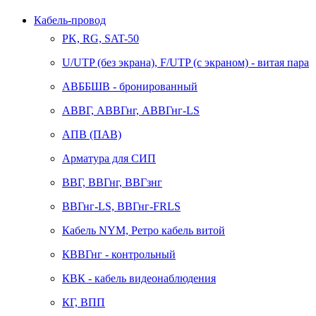
Кабель-провод
PK, RG, SAT-50
U/UTP (без экрана), F/UTP (с экраном) - витая пара
АВББШВ - бронированный
АВВГ, АВВГнг, АВВГнг-LS
АПВ (ПАВ)
Арматура для СИП
ВВГ, ВВГнг, ВВГзнг
ВВГнг-LS, ВВГнг-FRLS
Кабель NYM, Ретро кабель витой
КВВГнг - контрольный
КВК - кабель видеонаблюдения
КГ, ВПП