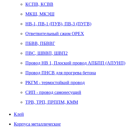
КСПВ, КСВВ
МКШ, МКЭШ
НВ-1, ПВ-1 (ПУВ), ПВ-3 (ПУГВ)
Ответвительный сжим ОРЕХ
ПБВВ, ПБВВГ
ПВС, ШВВП, ШВП2
Провод НВ 1, Плоский провод АПБПП (АПУНП)
Провод ПНСВ для прогрева бетона
РКГМ - термостойкий провод
СИП - провод самонесущий
ТРВ, ТРП, ПРППМ, КММ
Клей
Корпуса металлические