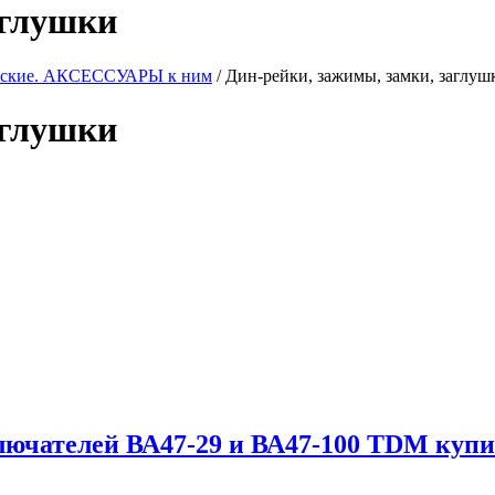
аглушки
ческие. АКСЕССУАРЫ к ним
/ Дин-рейки, зажимы, замки, заглуш
аглушки
лючателей ВА47-29 и ВА47-100 TDM купи