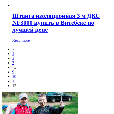
Штанга изоляционная 3 м ДКС
NF3000 купить в Витебске по
лучшей цене
Read more
←
1
2
3
…
9
10
11
12