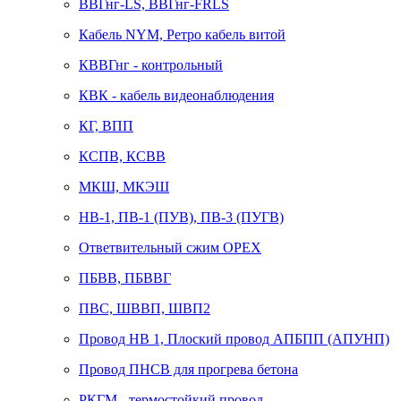
ВВГнг-LS, ВВГнг-FRLS
Кабель NYM, Ретро кабель витой
КВВГнг - контрольный
КВК - кабель видеонаблюдения
КГ, ВПП
КСПВ, КСВВ
МКШ, МКЭШ
НВ-1, ПВ-1 (ПУВ), ПВ-3 (ПУГВ)
Ответвительный сжим ОРЕХ
ПБВВ, ПБВВГ
ПВС, ШВВП, ШВП2
Провод НВ 1, Плоский провод АПБПП (АПУНП)
Провод ПНСВ для прогрева бетона
РКГМ - термостойкий провод