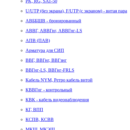
PK, RG, SAT-50
U/UTP (без экрана), F/UTP (с экраном) - витая пара
АВББШВ - бронированный
АВВГ, АВВГнг, АВВГнг-LS
АПВ (ПАВ)
Арматура для СИП
ВВГ, ВВГнг, ВВГзнг
ВВГнг-LS, ВВГнг-FRLS
Кабель NYM, Ретро кабель витой
КВВГнг - контрольный
КВК - кабель видеонаблюдения
КГ, ВПП
КСПВ, КСВВ
МКШ, МКЭШ