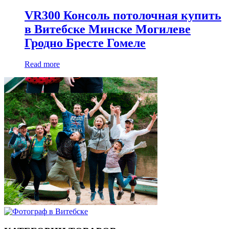
VR300 Консоль потолочная купить
в Витебске Минске Могилеве
Гродно Бресте Гомеле
Read more