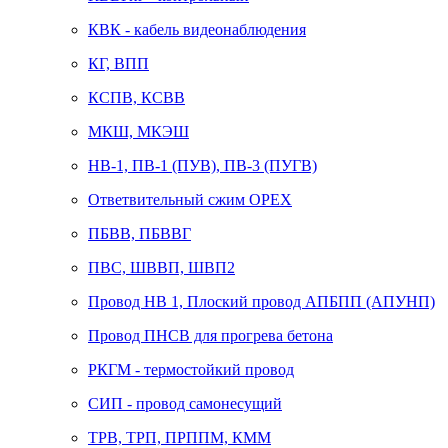
КВК - кабель видеонаблюдения
КГ, ВПП
КСПВ, КСВВ
МКШ, МКЭШ
НВ-1, ПВ-1 (ПУВ), ПВ-3 (ПУГВ)
Ответвительный сжим ОРЕХ
ПБВВ, ПБВВГ
ПВС, ШВВП, ШВП2
Провод НВ 1, Плоский провод АПБПП (АПУНП)
Провод ПНСВ для прогрева бетона
РКГМ - термостойкий провод
СИП - провод самонесущий
ТРВ, ТРП, ПРППМ, КММ