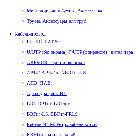
Металлорукав в бухтах. Аксессуары
Трубы. Аксессуары для труб
Кабель-провод
PK, RG, SAT-50
U/UTP (без экрана), F/UTP (с экраном) - витая пара
АВББШВ - бронированный
АВВГ, АВВГнг, АВВГнг-LS
АПВ (ПАВ)
Арматура для СИП
ВВГ, ВВГнг, ВВГзнг
ВВГнг-LS, ВВГнг-FRLS
Кабель NYM, Ретро кабель витой
КВВГнг - контрольный