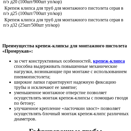
п/э д20 (100шт/900шт уп/кор)
Крепеж клипса для труб для монтажного пистолета серая в
п/э д25 (100шт/700шт уп/кор)
Крепеж клипса для труб для монтажного пистолета серая в
п/э д32 (25шт/500шт уп/кор)
Преимущества крепеж-клипсы для монтажного пистолета
«Промрукав»:
за счет конструктивных особенностей,
крепеж-клипса
способна выдерживать повышенные механические
нагрузки, возникающие при монтаже с использованием
пневмопистолета;
широкие лапки гарантируют надежную фиксацию
трубы и исключают ее замятие;
уменьшенное монтажное отверстие позволяет
осуществлять монтаж крепеж-клипсы с помощью гвоздя
по бетону;
улучшенное крепление «ласточкин хвост» позволяет
осуществлять блочный монтаж крепеж-клипс различных
диаметров.