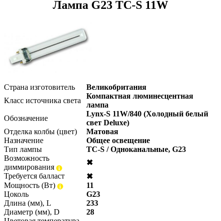
Лампа G23 TC-S 11W
Страна изготовитель
Великобритания
Компактная люминесцентная
Класс источника света
лампа
Lynx-S 11W/840 (Холодный белый
Обозначение
свет Deluxe)
Отделка колбы (цвет)
Матовая
Назначение
Общее освещение
Тип лампы
TC-S / Одноканальные, G23
Возможность
✖
диммирования
Требуется балласт
✖
Мощность (Вт)
11
Цоколь
G23
Длина (мм), L
233
Диаметр (мм), D
28
Цветовая температура