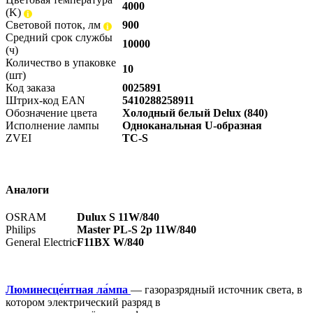
4000
(K)
Световой поток, лм
900
Средний срок службы
10000
(ч)
Количество в упаковке
10
(шт)
Код заказа
0025891
Штрих-код EAN
5410288258911
Обозначение цвета
Холодный белый Delux (840)
Исполнение лампы
Одноканальная U-образная
ZVEI
TC-S
Аналоги
OSRAM
Dulux S 11W/840
Philips
Master PL-S 2p 11W/840
General Electric
F11BX W/840
Люминесце́нтная ла́мпа
— газоразрядный источник света, в
котором электрический разряд в