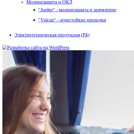
Молниезащита и ОКЛ
"Jupiter" - молниезащита и заземление
"Vulcan" - огнестойкие проходки
Электротехническая продукция (РБ)