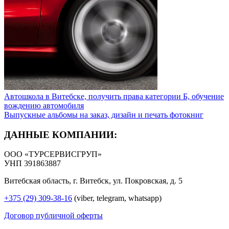
Автошкола в Витебске, получить права категории Б, обучение
вождению автомобиля
Выпускные альбомы на заказ, дизайн и печать фотокниг
ДАННЫЕ КОМПАНИИ:
ООО «ТУРСЕРВИСГРУП»
УНП 391863887
Витебская область, г. Витебск, ул. Покровская, д. 5
+375 (29) 309-38-16
(viber, telegram, whatsapp)
Договор публичной оферты