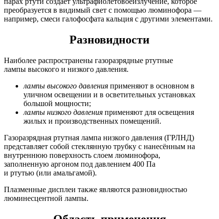
парах ртути создаёт ультрафиолетовоеизлучение, которое
преобразуется в видимый свет с помощью люминофора —
например, смеси галофосфата кальция с другими элементами.
Разновидности
Наиболее распространены газоразрядные ртутные
лампы высокого и низкого давления.
лампы высокого давления
применяют в основном в
уличном освещении и в осветительных установках
большой мощности;
лампы низкого давления
применяют для освещения
жилых и производственных помещений.
Газоразрядная ртутная лампа низкого давления (ГРЛНД)
представляет собой стеклянную трубку с нанесённым на
внутреннюю поверхность слоем люминофора,
заполненную аргоном под давлением 400 Па
и ртутью (или амальгамой).
Плазменные дисплеи также являются разновидностью
люминесцентной лампы.
Область применения