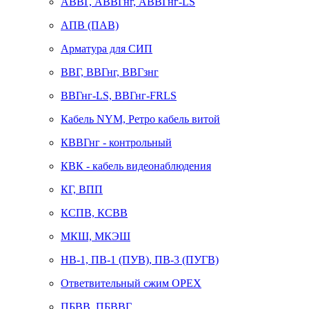
АВВГ, АВВГнг, АВВГнг-LS
АПВ (ПАВ)
Арматура для СИП
ВВГ, ВВГнг, ВВГзнг
ВВГнг-LS, ВВГнг-FRLS
Кабель NYM, Ретро кабель витой
КВВГнг - контрольный
КВК - кабель видеонаблюдения
КГ, ВПП
КСПВ, КСВВ
МКШ, МКЭШ
НВ-1, ПВ-1 (ПУВ), ПВ-3 (ПУГВ)
Ответвительный сжим ОРЕХ
ПБВВ, ПБВВГ