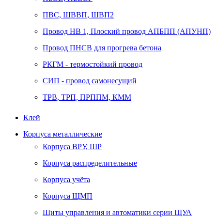
ПВС, ШВВП, ШВП2
Провод НВ 1, Плоский провод АПБПП (АПУНП)
Провод ПНСВ для прогрева бетона
РКГМ - термостойкий провод
СИП - провод самонесущий
ТРВ, ТРП, ПРППМ, КММ
Клей
Корпуса металлические
Корпуса ВРУ, ШР
Корпуса распределительные
Корпуса учёта
Корпуса ЩМП
Щиты управления и автоматики серии ЩУА