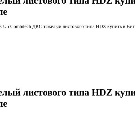
елый листового типа HDZ купи
ле
к U5 Combitech ДКС тяжелый листового типа HDZ купить в Вит
елый листового типа HDZ купи
ле