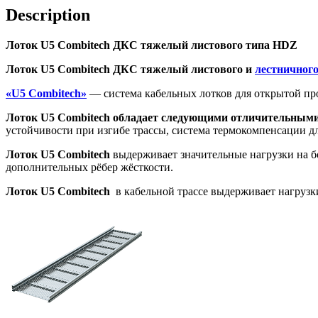
Description
Лоток U5 Combitech ДКС тяжелый листового типа HDZ
Лоток U5 Combitech ДКС тяжелый листового и
лестничного
«U5 Combitech»
— система кабельных лотков для открытой пр
Лоток U5 Combitech обладает следующими отличительными
устойчивости при изгибе трассы, система термокомпенсации дл
Лоток U5 Combitech
выдерживает значительные нагрузки на б
дополнительных рёбер жёсткости.
Лоток U5 Combitech
в кабельной трассе выдерживает нагруз