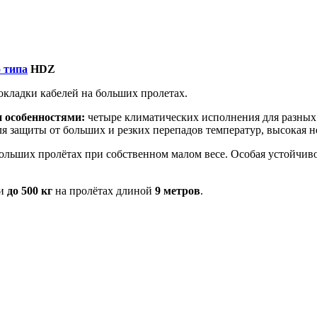
 типа
HDZ
окладки кабелей на больших пролетах.
 особенностями:
четыре климатических исполнения для разных 
я защиты от больших и резких перепадов температур, высокая н
ольших пролётах при собственном малом весе. Особая устойчиво
ки
до 500 кг
на пролётах длиной
9 метров
.