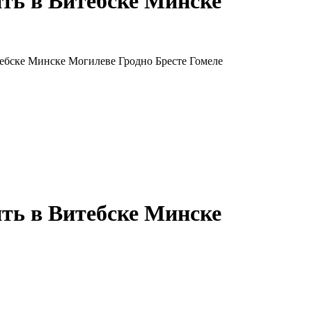
ть в Витебске Минске
ебске Минске Могилеве Гродно Бресте Гомеле
ть в Витебске Минске