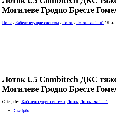
Лоток U5 Combitech ДКС тяж
Могилеве Гродно Бресте Гоме
Home
/
Кабеленесущие системы
/
Лоток
/
Лоток тяжёлый
/ Лото
Лоток U5 Combitech ДКС тяж
Могилеве Гродно Бресте Гоме
Categories:
Кабеленесущие системы
,
Лоток
,
Лоток тяжёлый
Description