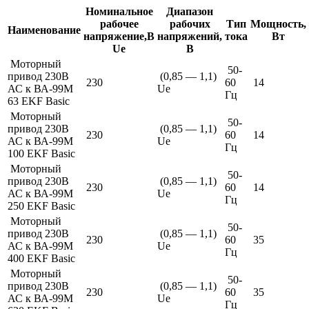
Номинальное
Диапазон
рабочее
рабочих
Тип
Мощность,
Наименование
напряжение,В
напряжений,
тока
Вт
Ue
B
Моторный
50-
привод 230В
(0,85 — 1,1)
230
60
14
АС к ВА-99М
Ue
Гц
63 EKF Basic
Моторный
50-
привод 230В
(0,85 — 1,1)
230
60
14
АС к ВА-99М
Ue
Гц
100 EKF Basic
Моторный
50-
привод 230В
(0,85 — 1,1)
230
60
14
АС к ВА-99М
Ue
Гц
250 EKF Basic
Моторный
50-
привод 230В
(0,85 — 1,1)
230
60
35
АС к ВА-99М
Ue
Гц
400 EKF Basic
Моторный
50-
привод 230В
(0,85 — 1,1)
230
60
35
АС к ВА-99М
Ue
Гц