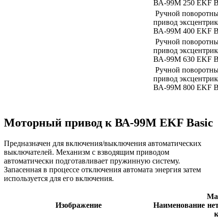
ВА-99М 250 EKF B
Ручной поворотн
привод эксцентрик
ВА-99М 400 EKF B
Ручной поворотн
привод эксцентрик
ВА-99М 630 EKF B
Ручной поворотн
привод эксцентрик
ВА-99М 800 EKF B
Моторный привод к ВА-99М EKF Basic
Предназначен для включения/выключения автоматических
выключателей. Механизм с взводящим приводом
автоматически подготавливает пружинную систему.
Запасенная в процессе отключения автомата энергия затем
используется для его включения.
Ма
Изображение
Наименование
нет
к