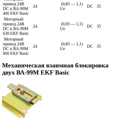
привод 24В
(0,85 — 1,1)
24
DC
35
DC к ВА-99М
Ue
400 EKF Basic
Моторный
привод 24В
(0,85 — 1,1)
24
DC
35
DC к ВА-99М
Ue
630 EKF Basic
Моторный
привод 24В
(0,85 — 1,1)
24
DC
35
DC к ВА-99М
Ue
800 EKF Basic
Механическая взаимная блокировка
двух ВА-99М EKF Basic