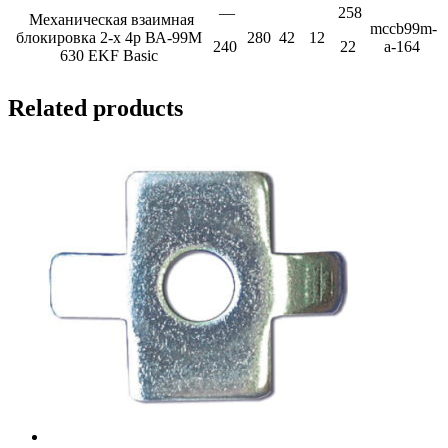
—
258
Механическая взаимная
mccb99m-
блокировка 2-х 4р ВА-99М
280
42
12
240
22
a-164
630 EKF Basic
Related products