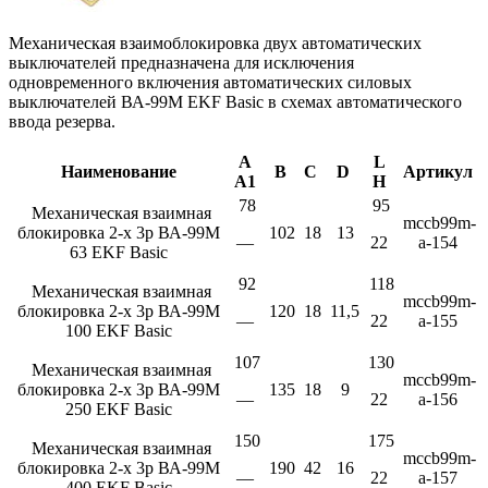
Механическая взаимоблокировка двух автоматических
выключателей предназначена для исключения
одновременного включения автоматических силовых
выключателей ВА-99М EKF Basic в схемах автоматического
ввода резерва.
A
L
Наименование
B
C
D
Артикул
A1
H
78
95
Механическая взаимная
mccb99m-
блокировка 2-х 3р ВА-99М
102
18
13
—
22
a-154
63 EKF Basic
92
118
Механическая взаимная
mccb99m-
блокировка 2-х 3р ВА-99М
120
18
11,5
—
22
a-155
100 EKF Basic
107
130
Механическая взаимная
mccb99m-
блокировка 2-х 3р ВА-99М
135
18
9
—
22
a-156
250 EKF Basic
150
175
Механическая взаимная
mccb99m-
блокировка 2-х 3р ВА-99М
190
42
16
—
22
a-157
400 EKF Basic