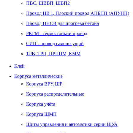
ПВС, ШВВП, ШВП2
Провод НВ 1, Плоский провод АПБПП (АПУНП)
Провод ПНСВ для прогрева бетона
РКГМ - термостойкий провод
СИП - провод самонесущий
ТРВ, ТРП, ПРППМ, КММ
Клей
Корпуса металлические
Корпуса ВРУ, ШР
Корпуса распределительные
Корпуса учёта
Корпуса ЩМП
Щиты управления и автоматики серии ЩУА