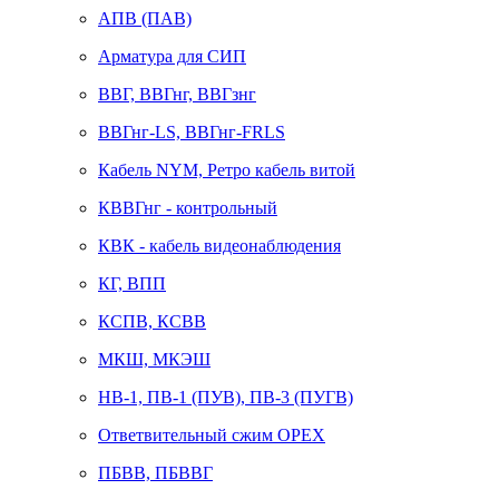
АПВ (ПАВ)
Арматура для СИП
ВВГ, ВВГнг, ВВГзнг
ВВГнг-LS, ВВГнг-FRLS
Кабель NYM, Ретро кабель витой
КВВГнг - контрольный
КВК - кабель видеонаблюдения
КГ, ВПП
КСПВ, КСВВ
МКШ, МКЭШ
НВ-1, ПВ-1 (ПУВ), ПВ-3 (ПУГВ)
Ответвительный сжим ОРЕХ
ПБВВ, ПБВВГ