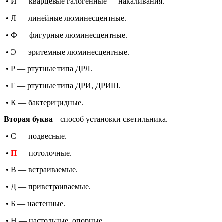
• И — кварцевые галогенные — накаливания.
• Л — линейные люминесцентные.
• Ф — фигурные люминесцентные.
• Э — эритемные люминесцентные.
• Р — ртутные типа ДРЛ.
• Г — ртутные типа ДРИ, ДРИШ.
• К — бактерицидные.
Вторая буква
– способ установки светильника.
• С — подвесные.
•
П
— потолочные.
• В — встраиваемые.
• Д — привстраиваемые.
• Б — настенные.
• Н — настольные, опорные.