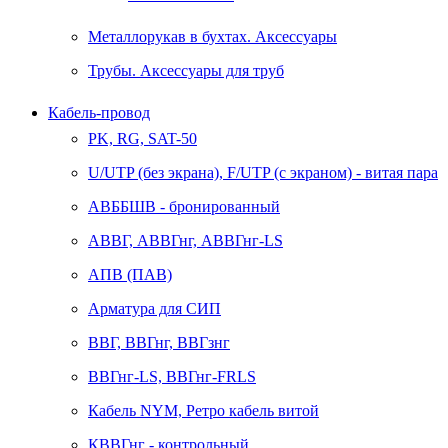
Металлорукав в бухтах. Аксессуары
Трубы. Аксессуары для труб
Кабель-провод
PK, RG, SAT-50
U/UTP (без экрана), F/UTP (с экраном) - витая пара
АВББШВ - бронированный
АВВГ, АВВГнг, АВВГнг-LS
АПВ (ПАВ)
Арматура для СИП
ВВГ, ВВГнг, ВВГзнг
ВВГнг-LS, ВВГнг-FRLS
Кабель NYM, Ретро кабель витой
КВВГнг - контрольный