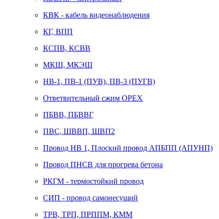
КВК - кабель видеонаблюдения
КГ, ВПП
КСПВ, КСВВ
МКШ, МКЭШ
НВ-1, ПВ-1 (ПУВ), ПВ-3 (ПУГВ)
Ответвительный сжим ОРЕХ
ПБВВ, ПБВВГ
ПВС, ШВВП, ШВП2
Провод НВ 1, Плоский провод АПБПП (АПУНП)
Провод ПНСВ для прогрева бетона
РКГМ - термостойкий провод
СИП - провод самонесущий
ТРВ, ТРП, ПРППМ, КММ