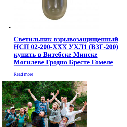
Светильник взрывозащищенный
НСП 02-200-ХХХ УХЛ1 (ВЗГ-200)
купить в Витебске Минске
Могилеве Гродно Бресте Гомеле
Read more