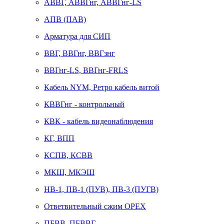
АВВГ, АВВГнг, АВВГнг-LS
АПВ (ПАВ)
Арматура для СИП
ВВГ, ВВГнг, ВВГзнг
ВВГнг-LS, ВВГнг-FRLS
Кабель NYM, Ретро кабель витой
КВВГнг - контрольный
КВК - кабель видеонаблюдения
КГ, ВПП
КСПВ, КСВВ
МКШ, МКЭШ
НВ-1, ПВ-1 (ПУВ), ПВ-3 (ПУГВ)
Ответвительный сжим ОРЕХ
ПБВВ, ПБВВГ