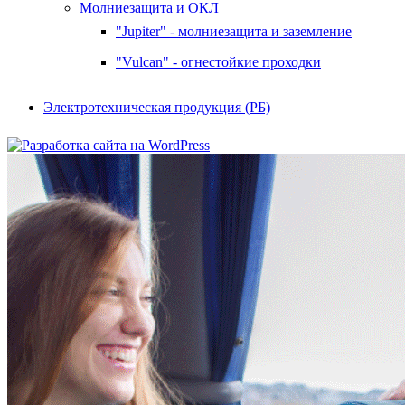
Молниезащита и ОКЛ
"Jupiter" - молниезащита и заземление
"Vulcan" - огнестойкие проходки
Электротехническая продукция (РБ)