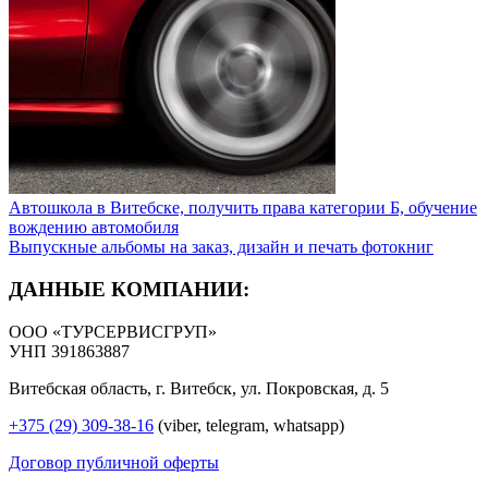
Автошкола в Витебске, получить права категории Б, обучение
вождению автомобиля
Выпускные альбомы на заказ, дизайн и печать фотокниг
ДАННЫЕ КОМПАНИИ:
ООО «ТУРСЕРВИСГРУП»
УНП 391863887
Витебская область, г. Витебск, ул. Покровская, д. 5
+375 (29) 309-38-16
(viber, telegram, whatsapp)
Договор публичной оферты