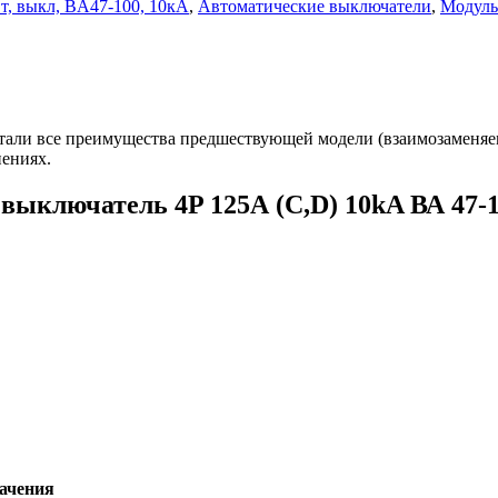
т, выкл, BA47-100, 10кА
,
Автоматические выключатели
,
Модуль
али все преимущества предшествующей модели (взаимозаменяе
ениях.
выключатель 4P 125А (C,D) 10kA ВА 47
ачения