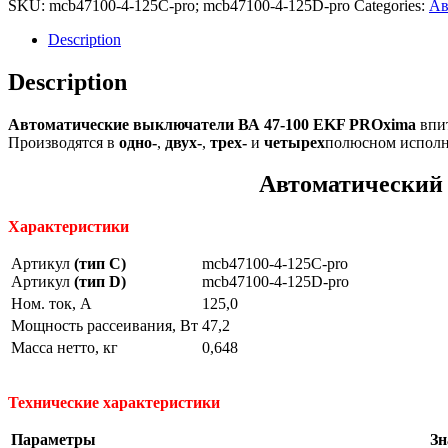
SKU:
mcb47100-4-125C-pro; mcb47100-4-125D-pro
Categories:
Ав
Description
Description
Автоматические выключатели ВА 47-100 EKF PROxima
впит
Производятся в
одно-
,
двух-
,
трех-
и
четырех
полюсном исполн
Автоматический 
Характеристики
Артикул
(тип C)
mcb47100-4-125C-pro
Артикул
(тип D)
mcb47100-4-125D-pro
Ном. ток, A
125,0
Мощность рассеивания, Вт
47,2
Масса нетто, кг
0,648
Технические характеристики
Параметры
Зн