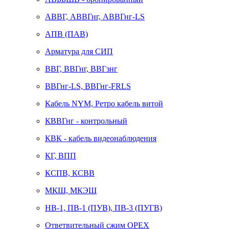
АВВГ, АВВГнг, АВВГнг-LS
АПВ (ПАВ)
Арматура для СИП
ВВГ, ВВГнг, ВВГзнг
ВВГнг-LS, ВВГнг-FRLS
Кабель NYM, Ретро кабель витой
КВВГнг - контрольный
КВК - кабель видеонаблюдения
КГ, ВПП
КСПВ, КСВВ
МКШ, МКЭШ
НВ-1, ПВ-1 (ПУВ), ПВ-3 (ПУГВ)
Ответвительный сжим ОРЕХ