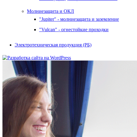
Молниезащита и ОКЛ
"Jupiter" - молниезащита и заземление
"Vulcan" - огнестойкие проходки
Электротехническая продукция (РБ)