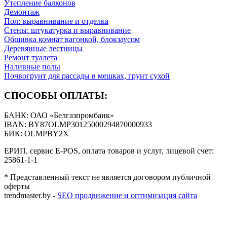
Утепление балконов
Демонтаж
Пол: выравнивание и отделка
Стены: штукатурка и выравнивание
Обшивка комнат вагонкой, блокзаусом
Деревянные лестницы
Ремонт туалета
Наливные полы
Почвогрунт для рассады в мешках, грунт сухой
СПОСОБЫ ОПЛАТЫ:
БАНК: ОАО «Белгазпромбанк»
IBAN: BY87OLMP30125000294870000933
БИК: OLMPBY2X
ЕРИП, сервис E-POS, оплата товаров и услуг, лицевой счет:
25861-1-1
* Представленный текст не является договором публичной
оферты
trendmaster.by -
SEO продвижение и оптимизация сайта