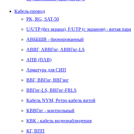
Кабель-провод
PK, RG, SAT-50
U/UTP (без экрана), F/UTP (с экраном) - витая пара
АВББШВ - бронированный
АВВГ, АВВГнг, АВВГнг-LS
АПВ (ПАВ)
Арматура для СИП
ВВГ, ВВГнг, ВВГзнг
ВВГнг-LS, ВВГнг-FRLS
Кабель NYM, Ретро кабель витой
КВВГнг - контрольный
КВК - кабель видеонаблюдения
КГ, ВПП