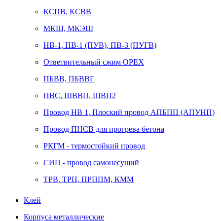
КСПВ, КСВВ
МКШ, МКЭШ
НВ-1, ПВ-1 (ПУВ), ПВ-3 (ПУГВ)
Ответвительный сжим ОРЕХ
ПБВВ, ПБВВГ
ПВС, ШВВП, ШВП2
Провод НВ 1, Плоский провод АПБПП (АПУНП)
Провод ПНСВ для прогрева бетона
РКГМ - термостойкий провод
СИП - провод самонесущий
ТРВ, ТРП, ПРППМ, КММ
Клей
Корпуса металлические