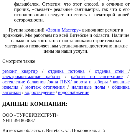
фальшбалок. Отметим, что этот способ, в отличие от
прочих, «съедает» реальные сантиметры, так что к его
использованию следует отнестись с некоторой долей
осторожности.
Группа компаний
«Звони Мастеру»
выполняет ремонт в
прихожей. Мы работаем по всей Витебске и области. Наличие
налаженных контактов с поставщиками строительных
материалов позволяет нам устанавливать достаточно низкие
цены на наши услуги.
Смотрите также
ремонт квартир
/
отделка потолка
/
отделка стен
/
электромонтажные работы
/
работы по сантехнике
/
остекление балконов
/
окна ПВХ/
ворота и заборы
/
кованые
изделия
/
монтаж отопления
/
наливные полы
/
обшивка
вагонкой
/
водоотведение
/
водоснабжение
ДАННЫЕ КОМПАНИИ:
ООО «ТУРСЕРВИСГРУП»
УНП 391863887
Витебская область, г. Витебск, ул. Покровская, д. 5