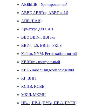
АВББШВ - бронированный
АВВГ, АВВГнг, АВВГнг-LS
АПВ (ПАВ)
Арматура для СИП
ВВГ, ВВГнг, ВВГзнг
ВВГнг-LS, ВВГнг-FRLS
Кабель NYM, Ретро кабель витой
КВВГнг - контрольный
КВК - кабель видеонаблюдения
КГ, ВПП
КСПВ, КСВВ
МКШ, МКЭШ
НВ-1, ПВ-1 (ПУВ), ПВ-3 (ПУГВ)