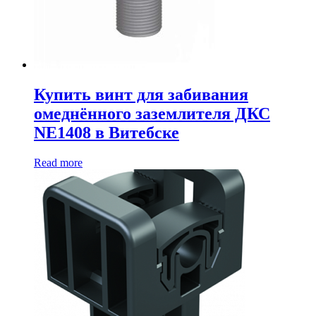
Купить винт для забивания
омеднённого заземлителя ДКС
NE1408 в Витебске
Read more