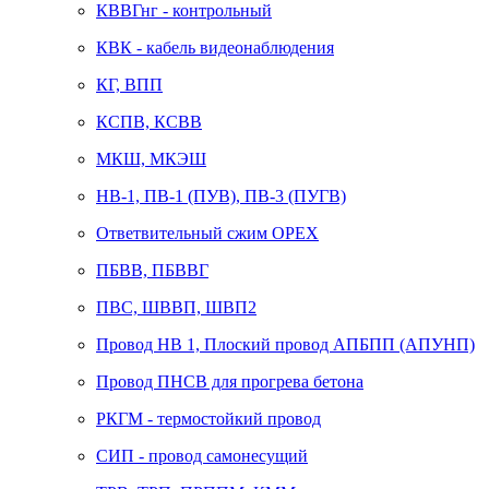
КВВГнг - контрольный
КВК - кабель видеонаблюдения
КГ, ВПП
КСПВ, КСВВ
МКШ, МКЭШ
НВ-1, ПВ-1 (ПУВ), ПВ-3 (ПУГВ)
Ответвительный сжим ОРЕХ
ПБВВ, ПБВВГ
ПВС, ШВВП, ШВП2
Провод НВ 1, Плоский провод АПБПП (АПУНП)
Провод ПНСВ для прогрева бетона
РКГМ - термостойкий провод
СИП - провод самонесущий