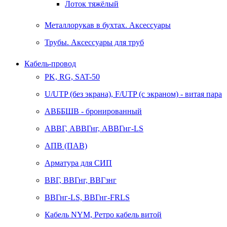
Лоток тяжёлый
Металлорукав в бухтах. Аксессуары
Трубы. Аксессуары для труб
Кабель-провод
PK, RG, SAT-50
U/UTP (без экрана), F/UTP (с экраном) - витая пара
АВББШВ - бронированный
АВВГ, АВВГнг, АВВГнг-LS
АПВ (ПАВ)
Арматура для СИП
ВВГ, ВВГнг, ВВГзнг
ВВГнг-LS, ВВГнг-FRLS
Кабель NYM, Ретро кабель витой