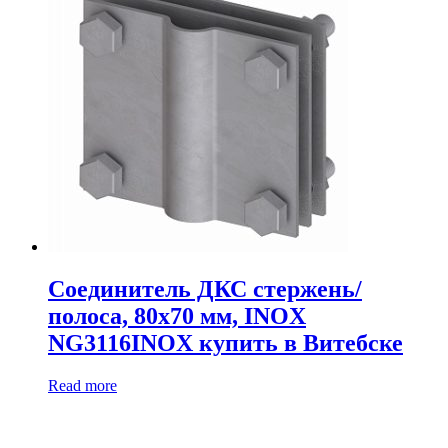
Соединитель ДКС стержень/
полоса, 80х70 мм, INOX
NG3116INOX купить в Витебске
Read more