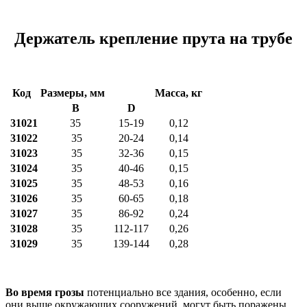
Держатель крепление прута на трубе
Код
Размеры, мм
Масса, кг
B
D
31021
35
15-19
0,12
31022
35
20-24
0,14
31023
35
32-36
0,15
31024
35
40-46
0,15
31025
35
48-53
0,16
31026
35
60-65
0,18
31027
35
86-92
0,24
31028
35
112-117
0,26
31029
35
139-144
0,28
Во время грозы
потенциально все здания, особенно, если
они выше окружающих сооружений, могут быть поражены