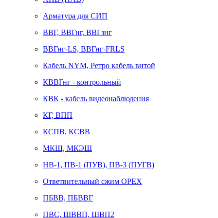
Арматура для СИП
ВВГ, ВВГнг, ВВГзнг
ВВГнг-LS, ВВГнг-FRLS
Кабель NYM, Ретро кабель витой
КВВГнг - контрольный
КВК - кабель видеонаблюдения
КГ, ВПП
КСПВ, КСВВ
МКШ, МКЭШ
НВ-1, ПВ-1 (ПУВ), ПВ-3 (ПУГВ)
Ответвительный сжим ОРЕХ
ПБВВ, ПБВВГ
ПВС, ШВВП, ШВП2