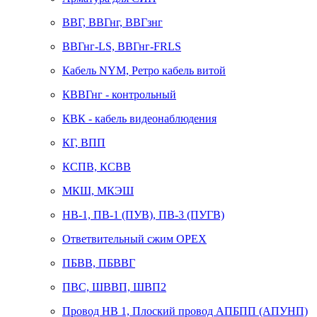
ВВГ, ВВГнг, ВВГзнг
ВВГнг-LS, ВВГнг-FRLS
Кабель NYM, Ретро кабель витой
КВВГнг - контрольный
КВК - кабель видеонаблюдения
КГ, ВПП
КСПВ, КСВВ
МКШ, МКЭШ
НВ-1, ПВ-1 (ПУВ), ПВ-3 (ПУГВ)
Ответвительный сжим ОРЕХ
ПБВВ, ПБВВГ
ПВС, ШВВП, ШВП2
Провод НВ 1, Плоский провод АПБПП (АПУНП)