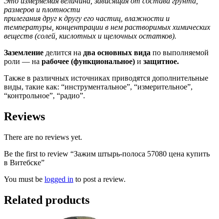
Это измеряемая величина, зависящая от состава грунта,
размеров и плотности
прилегания друг к другу его частиц, влажности и
температуры, концентрации в нем растворимых химических
веществ (солей, кислотных и щелочных остатков).
Заземление
делится на
два основных вида
по выполняемой
роли — на
рабочее (функциональное)
и
защитное.
Также в различных источниках приводятся дополнительные
виды, такие как: “инструментальное”, “измерительное”,
“контрольное”, “радио”.
Reviews
There are no reviews yet.
Be the first to review “Зажим штырь-полоса 57080 цена купить
в Витебске”
You must be
logged in
to post a review.
Related products