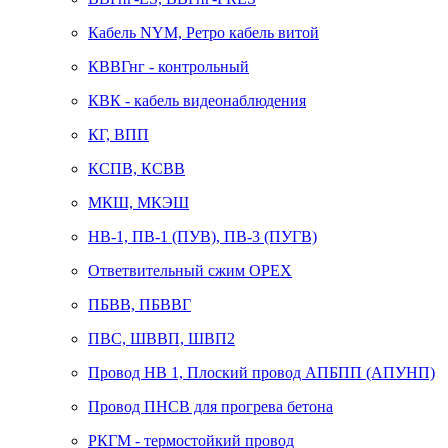
Кабель NYM, Ретро кабель витой
КВВГнг - контрольный
КВК - кабель видеонаблюдения
КГ, ВПП
КСПВ, КСВВ
МКШ, МКЭШ
НВ-1, ПВ-1 (ПУВ), ПВ-3 (ПУГВ)
Ответвительный сжим ОРЕХ
ПБВВ, ПБВВГ
ПВС, ШВВП, ШВП2
Провод НВ 1, Плоский провод АПБПП (АПУНП)
Провод ПНСВ для прогрева бетона
РКГМ - термостойкий провод