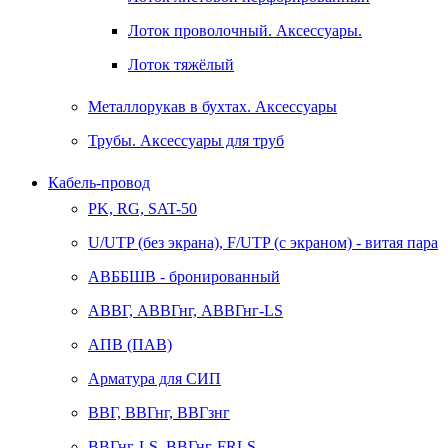
Лоток проволочный. Аксессуары.
Лоток тяжёлый
Металлорукав в бухтах. Аксессуары
Трубы. Аксессуары для труб
Кабель-провод
PK, RG, SAT-50
U/UTP (без экрана), F/UTP (с экраном) - витая пара
АВББШВ - бронированный
АВВГ, АВВГнг, АВВГнг-LS
АПВ (ПАВ)
Арматура для СИП
ВВГ, ВВГнг, ВВГзнг
ВВГнг-LS, ВВГнг-FRLS